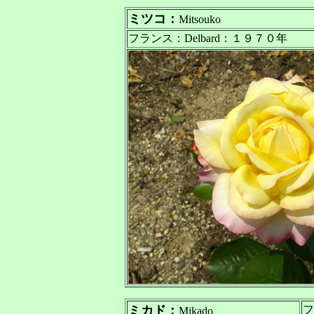
ミツコ：
Mitsouko
フランス：Delbard：１９７０年
ミカド：
フ
Mikado