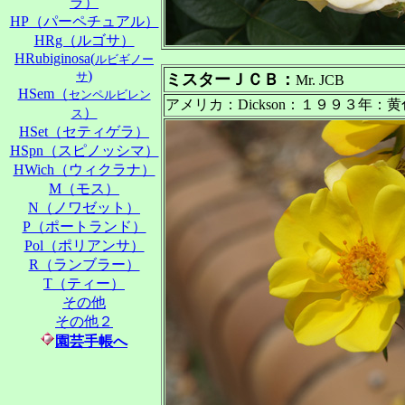
ラ）
HP（パーペチュアル）
HRg（ルゴサ）
HRubiginosa(
ルビギノー
)
サ
ミスターＪＣＢ
：
Mr. JCB
HSem（
センペルビレン
アメリカ：Dickson：１９９３年
）
ス
HSet（セティゲラ）
HSpn（スピノッシマ）
HWich（ウィクラナ）
M（モス）
N（ノワゼット）
P（ポートランド）
Pol（ポリアンサ）
R（ランブラー）
T（ティー）
その他
その他２
園芸手帳へ