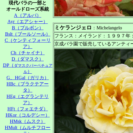
現代バラの一部と
オールドローズ系統
A（アルバ）
Ayr（エアシャー）
ミケランジェロ
B（ブルボン）
：Michelangelo
Bslt（ブールソール）
フランス：メイランド：１９９７年
C（ケンティフォーリ
京成バラ園で販売しているアンティ
ア）
Ch（チャイナ）
D（ダマスク）
DP（
ダマスクパーペチュア
）
ル
G、HGal（ガリカ）
HBc（ブラクテアー
タ）
HEg（エグランテリ
ア）
HFt（フォエチダ）
HKor（コルデシー）
HMsk（ムスク）
HMult（ムルチフロー