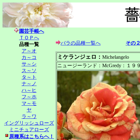
園芸手帳へ
ＴＯＰへ
バラの品種一覧へ
その
品種一覧
ア～オ
ミケランジェロ
：
Michelangelo
カ～コ
サ～シ
ニュージーランド：McGredy：１
ス～ソ
タ～ト
ナ～ノ
ハ～ヒ
フ～ホ
マ～モ
ヤ
ラ～ワ
イングリッシュローズ
ミニチュアローズ
原種系はこちらへ！