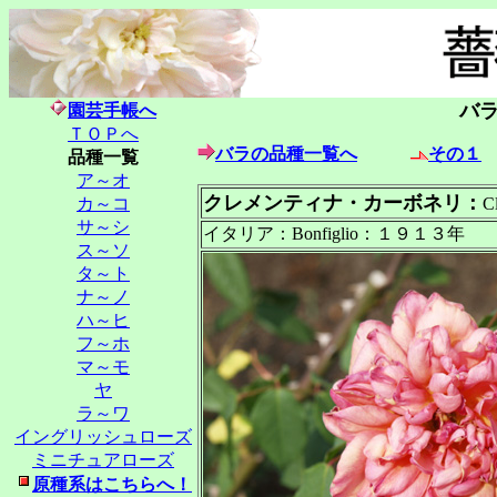
バ
園芸手帳へ
ＴＯＰへ
バラの品種一覧へ
その１
品種一覧
ア～オ
クレメンティナ・カーボネリ：
カ～コ
C
サ～シ
イタリア：Bonfiglio：１９１３年
ス～ソ
タ～ト
ナ～ノ
ハ～ヒ
フ～ホ
マ～モ
ヤ
ラ～ワ
イングリッシュローズ
ミニチュアローズ
原種系はこちらへ！