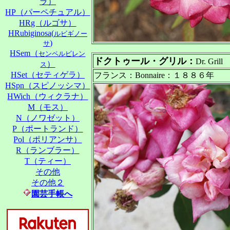
ラ）
HP（パーペチュアル）
HRg（ルゴサ）
HRubiginosa(
ルビギノー
)
サ
HSem（
センペルビレン
ドクトゥール・グリル：
Dr. Grill
）
ス
HSet（セティゲラ）
フランス：Bonnaire：１８８６年
HSpn（スピノッシマ）
HWich（ウィクラナ）
M（モス）
N（ノワゼット）
P（ポートランド）
Pol（ポリアンサ）
R（ランブラー）
T（ティー）
その他
その他２
園芸手帳へ