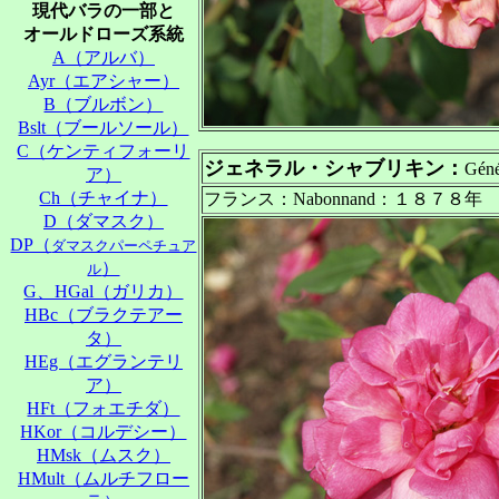
現代バラの一部と
オールドローズ系統
A（アルバ）
Ayr（エアシャー）
B（ブルボン）
Bslt（ブールソール）
C（ケンティフォーリ
ジェネラル・シャブリキン：
Géné
ア）
Ch（チャイナ）
フランス：Nabonnand：１８７８年
D（ダマスク）
DP（
ダマスクパーペチュア
）
ル
G、HGal（ガリカ）
HBc（ブラクテアー
タ）
HEg（エグランテリ
ア）
HFt（フォエチダ）
HKor（コルデシー）
HMsk（ムスク）
HMult（ムルチフロー